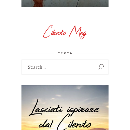
Cilento Mag
CERCA
Search
for: