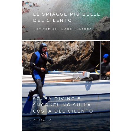
LE SPIAGGE PIÙ BELLE
DEL CILENTO
,
,
HOT TOPICS
MARE
NATURA
SCUBA DIVING E
SNORKELING SULLA
COSTA DEL CILENTO
ATTIVITÀ