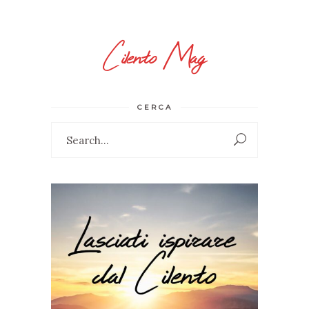
Cilento Mag
CERCA
Search
for: