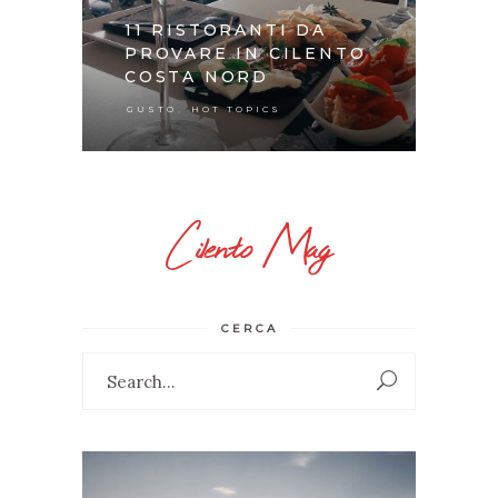
11 RISTORANTI DA
PROVARE IN CILENTO
COSTA NORD
,
GUSTO
HOT TOPICS
Cilento Mag
CERCA
Search
for: