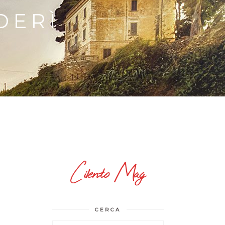
DERÌ
Cilento Mag
CERCA