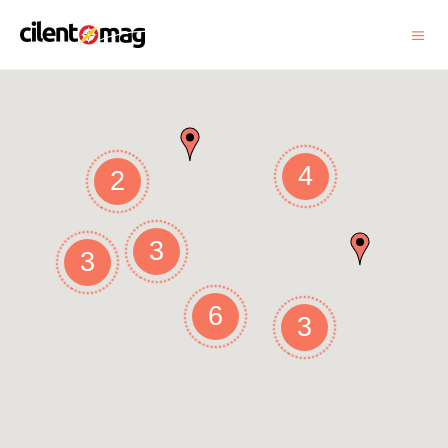
4
2
3
3
6
3